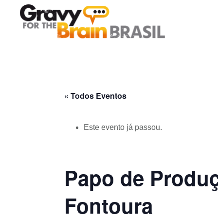
Skip
Skip
Skip
Main
to
to
links
navigation
content
primary
sidebar
« Todos Eventos
Este evento já passou.
Papo de Produ
Fontoura