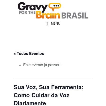
Skip
Skip
Skip
Main
to
to
links
navigation
content
primary
sidebar
MENU
« Todos Eventos
Este evento já passou.
Sua Voz, Sua Ferramenta:
Como Cuidar da Voz
Diariamente